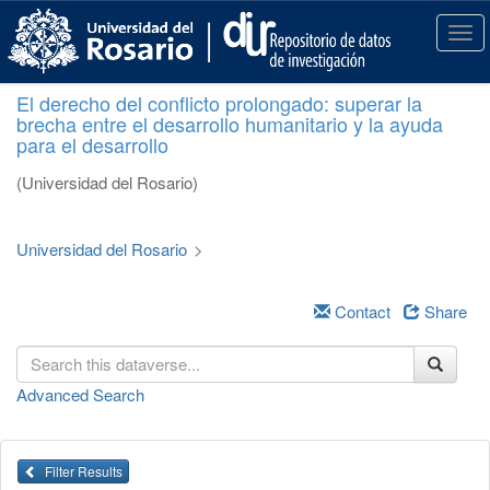
S
k
T
i
o
p
g
El derecho del conflicto prolongado: superar la
t
g
brecha entre el desarrollo humanitario y la ayuda
o
l
para el desarrollo
m
e
a
n
(Universidad del Rosario)
i
a
n
v
c
i
Universidad del Rosario
>
o
g
n
a
t
Contact
Share
t
e
i
n
o
t
n
Advanced Search
Filter Results