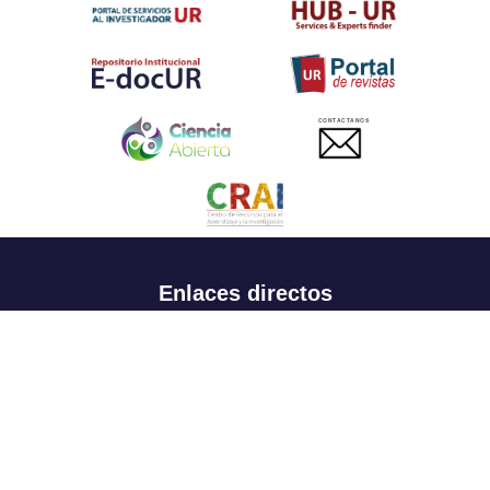
CONTACTANOS
Enlaces directos
Aspirantes
Familia
Estudiantes
Profesores
Egresados
Portafolio de becas, descuentos y apoyo financiero