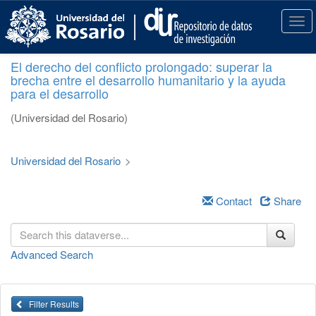
S
k
T
i
o
p
g
El derecho del conflicto prolongado: superar la
t
g
brecha entre el desarrollo humanitario y la ayuda
o
l
para el desarrollo
m
e
a
n
(Universidad del Rosario)
i
a
n
v
c
i
Universidad del Rosario
>
o
g
n
a
t
Contact
Share
t
e
i
n
o
t
n
Advanced Search
Filter Results