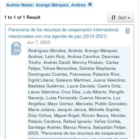
Author Name:
Arango Márquez, Andrea
1 to 1 of 1 Result
Sort
Panorama de los recursos de cooperación internacional
relacionados con una agenda de paz (2012-2021)
Jun 7, 2023
Rodríguez-Morales, Andrés; Arango Márquez,
Andrea; León Ruiz, Andrea Carolina; Dearmas
Triviño, Andrés David; Monroy Pirabán, Carlos
Felipe; Tolosa Benavides, Daniela Stephania;
Domínguez Cuartas, Francesca; Palacios Ríos,
Íngrid Liliana; Galeano Martínez, Juana Valentina;
Bastidas Gutiérrez, Laura Daniela; Castro Ortiz,
Laura Valentina; Cruz Diaz, Luis Alberto; Rengifo
Naranjo, Luisa Fernanda; Cuervo Navarro, Luz
Angélica; Mayo Gómez, Manuela; Pulido González,
María Juliana; Jacquin Jánica, Michelle Sophie;
Díaz Ochoa, Miguel Ángel; Rincón Bacca, Nicolás;
Palacio Cardona, Rafael Ignacio; Yañez Cortés,
Santiago Andrés; Blanco Rivera, Sebastián Felipe,
2023, "Panorama de los recursos de cooperación
internacional relacionados con una agenda de paz