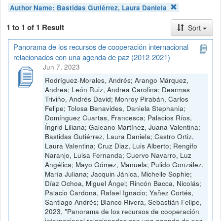
Author Name:
Bastidas Gutiérrez, Laura Daniela
1 to 1 of 1 Result
Sort
Panorama de los recursos de cooperación internacional
relacionados con una agenda de paz (2012-2021)
Jun 7, 2023
Rodríguez-Morales, Andrés; Arango Márquez,
Andrea; León Ruiz, Andrea Carolina; Dearmas
Triviño, Andrés David; Monroy Pirabán, Carlos
Felipe; Tolosa Benavides, Daniela Stephania;
Domínguez Cuartas, Francesca; Palacios Ríos,
Íngrid Liliana; Galeano Martínez, Juana Valentina;
Bastidas Gutiérrez, Laura Daniela; Castro Ortiz,
Laura Valentina; Cruz Diaz, Luis Alberto; Rengifo
Naranjo, Luisa Fernanda; Cuervo Navarro, Luz
Angélica; Mayo Gómez, Manuela; Pulido González,
María Juliana; Jacquin Jánica, Michelle Sophie;
Díaz Ochoa, Miguel Ángel; Rincón Bacca, Nicolás;
Palacio Cardona, Rafael Ignacio; Yañez Cortés,
Santiago Andrés; Blanco Rivera, Sebastián Felipe,
2023, "Panorama de los recursos de cooperación
internacional relacionados con una agenda de paz