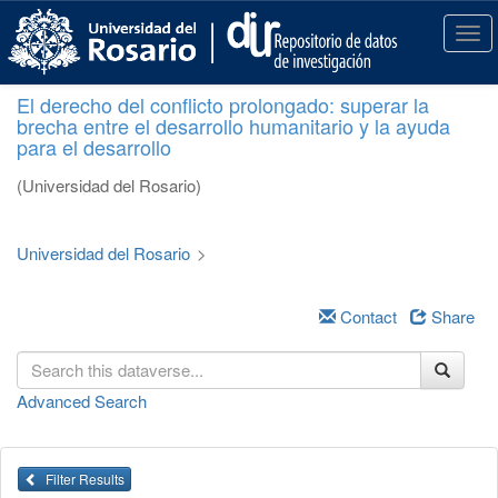
S
k
T
i
o
p
g
El derecho del conflicto prolongado: superar la
t
g
brecha entre el desarrollo humanitario y la ayuda
o
l
para el desarrollo
m
e
a
n
(Universidad del Rosario)
i
a
n
v
c
i
Universidad del Rosario
>
o
g
n
a
t
Contact
Share
t
e
i
n
o
t
n
Advanced Search
Filter Results