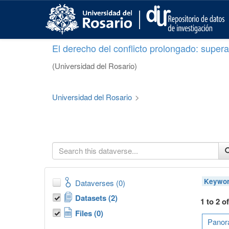
S
k
i
p
El derecho del conflicto prolongado: superar
t
o
(Universidad del Rosario)
m
a
i
Universidad del Rosario
>
n
c
o
n
t
e
n
t
Keywor
Dataverses (0)
Datasets (2)
1 to 2 o
Files (0)
Panora