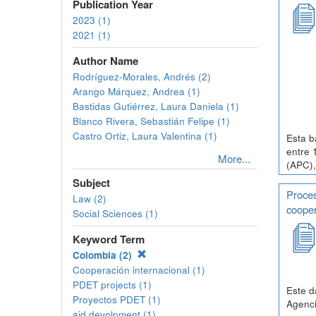
Publication Year
2023 (1)
2021 (1)
Author Name
Rodríguez-Morales, Andrés (2)
Arango Márquez, Andrea (1)
Bastidas Gutiérrez, Laura Daniela (1)
Blanco Rivera, Sebastián Felipe (1)
Castro Ortiz, Laura Valentina (1)
Esta b
entre 
More...
(APC),
Subject
Proces
Law (2)
cooper
Social Sciences (1)
Keyword Term
Colombia (2)
Cooperación internacional (1)
PDET projects (1)
Este d
Proyectos PDET (1)
Agenci
aid devolpment (1)