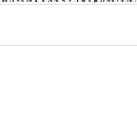
ación internacional. Las variables en la base original fueron reducidas