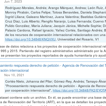
Jun 7, 2023
Rodríguez-Morales, Andrés; Arango Márquez, Andrea; León Ruiz, A
Monroy Pirabán, Carlos Felipe; Tolosa Benavides, Daniela Stephan
Íngrid Liliana; Galeano Martínez, Juana Valentina; Bastidas Gutiérr
Cruz Diaz, Luis Alberto; Rengifo Naranjo, Luisa Fernanda; Cuervo
Pulido González, María Juliana; Jacquin Jánica, Michelle Sophie; 
Palacio Cardona, Rafael Ignacio; Yañez Cortés, Santiago Andrés; 
de los recursos de cooperación internacional relacionados con un
https://doi.org/10.34848/KNQVXU
, Universidad del Rosario, V1
ase de datos relaciona a los proyectos de cooperación internacional r
1995 y 2015. Partiendo del registro administrativo administrado por la
 se presentan los proyectos reportados de ayuda humanitaria y/o ayuda 
amiento respuesta derecho de petición - Agencia de Renovación del T
ación internacional
Nov 10, 2021
Cortés-Nieto, Johanna del Pilar; Gómez-Rey, Andrés; Tamayo-Álvar
"Procesamiento respuesta derecho de petición - Agencia de Renovac
por cooperación internacional",
https://doi.org/10.34848/FK2/EYOT
ataset contiene solo un archivo. En él, se puede encontrar una base de
a de Renovación del Territorio (ART), en la que se detallan los proyec