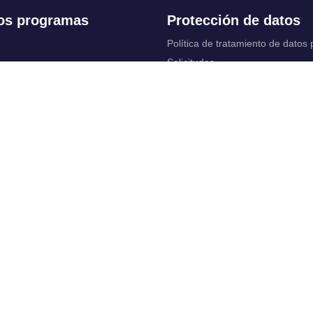
os programas
Protección de datos
Política de tratamiento de datos
Solicitudes
 Continua
Aviso de privacidad
Documentos instituci
chool
y legales
ios académicos
Bienestar Universitario: Política y
programas
 cuentas
Constituciones, reformas y estat
ctrónico
complementarios
Derechos pecuniarios
rtual
Otros reglamentos
 Control
Reglamento académico de Posg
irtuales
Reglamento académico de Preg
Reglamentos de Educación Cont
vas y políticas