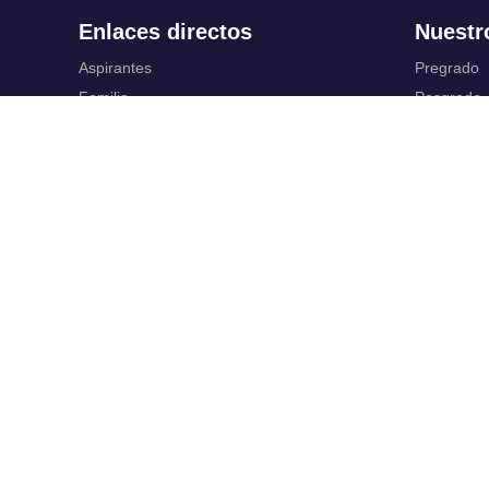
Enlaces directos
Nuestr
Aspirantes
Pregrado
Familia
Posgrado
Estudiantes
Educación
Profesores
Idiomas
Egresados
Summer S
Portafolio de becas, descuentos y apoyo
Servic
financiero
Casa UR
Gestión de
CRAI
Correo ele
Sedes
SIAR
Revista Nova et Vetera
Campus Vi
Directorio institucional
Registro y
Manual de marca
Servicios V
Trabaja con
Normati
nosotros.