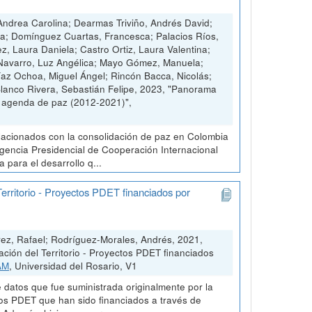
ndrea Carolina; Dearmas Triviño, Andrés David;
ia; Domínguez Cuartas, Francesca; Palacios Ríos,
ez, Laura Daniela; Castro Ortiz, Laura Valentina;
 Navarro, Luz Angélica; Mayo Gómez, Manuela;
Díaz Ochoa, Miguel Ángel; Rincón Bacca, Nicolás;
Blanco Rivera, Sebastián Felipe, 2023, "Panorama
a agenda de paz (2012-2021)",
elacionados con la consolidación de paz en Colombia
 Agencia Presidencial de Cooperación Internacional
para el desarrollo q...
erritorio - Proyectos PDET financiados por
ez, Rafael; Rodríguez-Morales, Andrés, 2021,
ión del Territorio - Proyectos PDET financiados
AM
, Universidad del Rosario, V1
 datos que fue suministrada originalmente por la
tos PDET que han sido financiados a través de