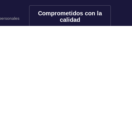
Comprometidos con la
 personales
calidad
onales
utos
Redes sociales
rado
f
X
in
tk
yt
li
rado
inuada