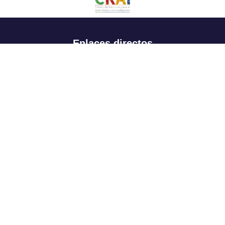
Enlaces directos
Aspirantes
Familia
Estudiantes
Profesores
Egresados
Portafolio de becas, descuentos y apoyo financiero
Casa UR
CRAI
Sedes
Revista Nova et Vetera
Directorio institucional
Manual de marca