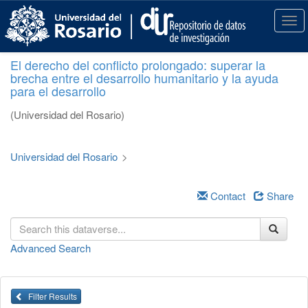
S
k
T
i
o
p
g
El derecho del conflicto prolongado: superar la
t
g
brecha entre el desarrollo humanitario y la ayuda
o
l
para el desarrollo
m
e
a
n
(Universidad del Rosario)
i
a
n
v
c
i
Universidad del Rosario
>
o
g
n
a
t
Contact
Share
t
e
i
n
o
t
n
Advanced Search
Filter Results