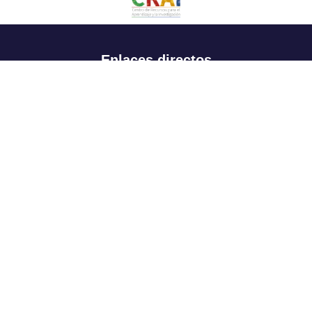
Enlaces directos
Aspirantes
Familia
Estudiantes
Profesores
Egresados
Portafolio de becas, descuentos y apoyo financiero
Casa UR
CRAI
Sedes
Revista Nova et Vetera
Directorio institucional
Manual de marca