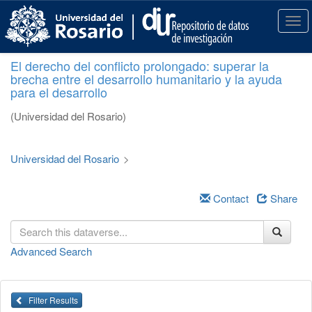
S
k
T
i
o
p
g
El derecho del conflicto prolongado: superar la
t
g
brecha entre el desarrollo humanitario y la ayuda
o
l
para el desarrollo
m
e
a
n
(Universidad del Rosario)
i
a
n
v
c
i
Universidad del Rosario
>
o
g
n
a
t
Contact
Share
t
e
i
n
o
t
n
Advanced Search
Filter Results