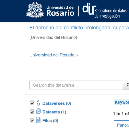
S
k
i
p
El derecho del conflicto prolongado: superar
t
o
(Universidad del Rosario)
m
a
i
Universidad del Rosario
>
n
c
o
n
t
e
n
t
Keywor
Dataverses (0)
Datasets (1)
1 to 1 o
Files (0)
Panora