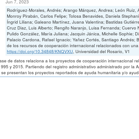
Jun 7, 2023
Rodríguez-Morales, Andrés; Arango Márquez, Andrea; León Ruiz, A
Monroy Pirabán, Carlos Felipe; Tolosa Benavides, Daniela Stephan
Íngrid Liliana; Galeano Martínez, Juana Valentina; Bastidas Gutiérr
Cruz Diaz, Luis Alberto; Rengifo Naranjo, Luisa Fernanda; Cuervo
Pulido González, María Juliana; Jacquin Jánica, Michelle Sophie; 
Palacio Cardona, Rafael Ignacio; Yañez Cortés, Santiago Andrés; 
de los recursos de cooperación internacional relacionados con un
https://doi.org/10.34848/KNQVXU
, Universidad del Rosario, V1
ase de datos relaciona a los proyectos de cooperación internacional r
1995 y 2015. Partiendo del registro administrativo administrado por la
 se presentan los proyectos reportados de ayuda humanitaria y/o ayuda 