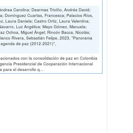
ndrea Carolina; Dearmas Triviño, Andrés David;
ia; Domínguez Cuartas, Francesca; Palacios Ríos,
ez, Laura Daniela; Castro Ortiz, Laura Valentina;
 Navarro, Luz Angélica; Mayo Gómez, Manuela;
Díaz Ochoa, Miguel Ángel; Rincón Bacca, Nicolás;
Blanco Rivera, Sebastián Felipe, 2023, "Panorama
a agenda de paz (2012-2021)",
elacionados con la consolidación de paz en Colombia
 Agencia Presidencial de Cooperación Internacional
para el desarrollo q...