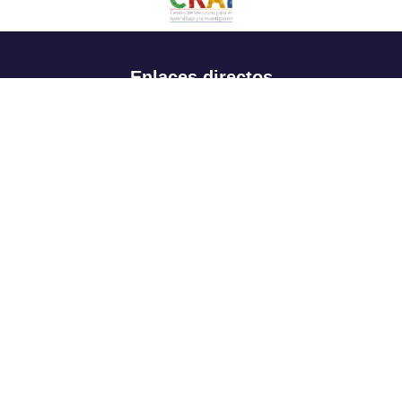
Enlaces directos
Aspirantes
Familia
Estudiantes
Profesores
Egresados
Portafolio de becas, descuentos y apoyo financiero
Casa UR
CRAI
Sedes
Revista Nova et Vetera
Directorio institucional
Manual de marca