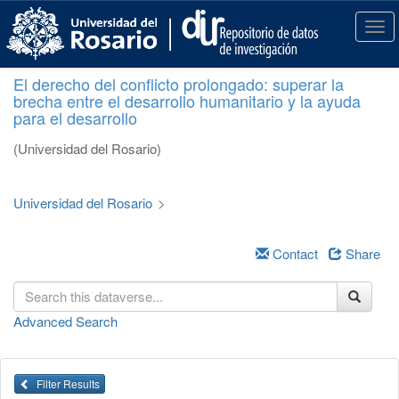
S
k
T
i
o
p
g
El derecho del conflicto prolongado: superar la
t
g
brecha entre el desarrollo humanitario y la ayuda
o
l
para el desarrollo
m
e
a
n
(Universidad del Rosario)
i
a
n
v
c
i
Universidad del Rosario
>
o
g
n
a
t
Contact
Share
t
e
i
n
o
t
n
Advanced Search
Filter Results