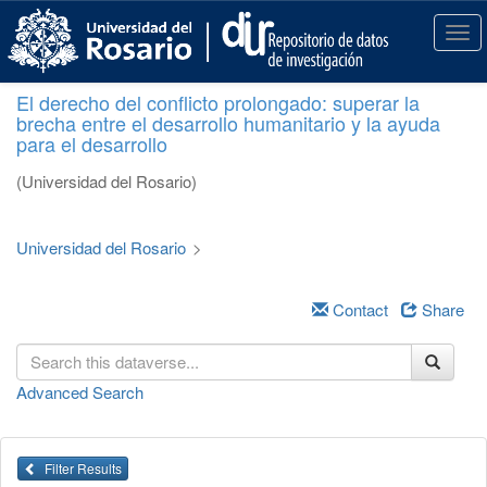
S
k
T
i
o
p
g
El derecho del conflicto prolongado: superar la
t
g
brecha entre el desarrollo humanitario y la ayuda
o
l
para el desarrollo
m
e
a
n
(Universidad del Rosario)
i
a
n
v
c
i
Universidad del Rosario
>
o
g
n
a
t
Contact
Share
t
e
i
n
o
t
n
Advanced Search
Filter Results