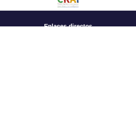
Enlaces directos
Aspirantes
Familia
Estudiantes
Profesores
Egresados
Portafolio de becas, descuentos y apoyo financiero
Casa UR
CRAI
Sedes
Revista Nova et Vetera
Directorio institucional
Manual de marca