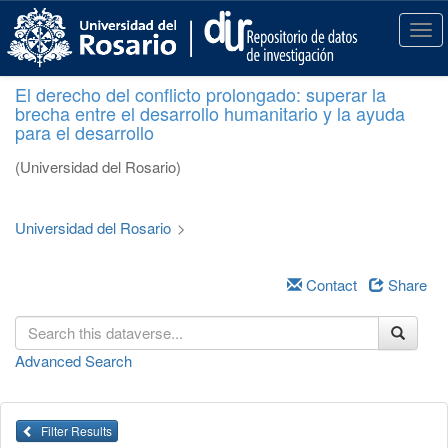
S
k
T
i
o
p
g
El derecho del conflicto prolongado: superar la
t
g
brecha entre el desarrollo humanitario y la ayuda
o
l
para el desarrollo
m
e
a
n
(Universidad del Rosario)
i
a
n
v
c
i
Universidad del Rosario
>
o
g
n
a
t
Contact
Share
t
e
i
n
o
t
n
Advanced Search
Filter Results