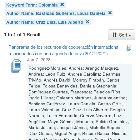
Keyword Term:
Colombia
Author Name:
Bastidas Gutiérrez, Laura Daniela
Author Name:
Cruz Diaz, Luis Alberto
1 to 1 of 1 Result
Sort
Panorama de los recursos de cooperación internacional
relacionados con una agenda de paz (2012-2021)
Jun 7, 2023
Rodríguez-Morales, Andrés; Arango Márquez,
Andrea; León Ruiz, Andrea Carolina; Dearmas
Triviño, Andrés David; Monroy Pirabán, Carlos
Felipe; Tolosa Benavides, Daniela Stephania;
Domínguez Cuartas, Francesca; Palacios Ríos,
Íngrid Liliana; Galeano Martínez, Juana Valentina;
Bastidas Gutiérrez, Laura Daniela; Castro Ortiz,
Laura Valentina; Cruz Diaz, Luis Alberto; Rengifo
Naranjo, Luisa Fernanda; Cuervo Navarro, Luz
Angélica; Mayo Gómez, Manuela; Pulido González,
María Juliana; Jacquin Jánica, Michelle Sophie;
Díaz Ochoa, Miguel Ángel; Rincón Bacca, Nicolás;
Palacio Cardona, Rafael Ignacio; Yañez Cortés,