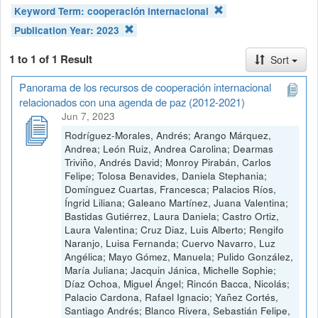
Keyword Term:
cooperación internacional
Publication Year:
2023
1 to 1 of 1 Result
Sort
Panorama de los recursos de cooperación internacional
relacionados con una agenda de paz (2012-2021)
Jun 7, 2023
Rodríguez-Morales, Andrés; Arango Márquez,
Andrea; León Ruiz, Andrea Carolina; Dearmas
Triviño, Andrés David; Monroy Pirabán, Carlos
Felipe; Tolosa Benavides, Daniela Stephania;
Domínguez Cuartas, Francesca; Palacios Ríos,
Íngrid Liliana; Galeano Martínez, Juana Valentina;
Bastidas Gutiérrez, Laura Daniela; Castro Ortiz,
Laura Valentina; Cruz Diaz, Luis Alberto; Rengifo
Naranjo, Luisa Fernanda; Cuervo Navarro, Luz
Angélica; Mayo Gómez, Manuela; Pulido González,
María Juliana; Jacquin Jánica, Michelle Sophie;
Díaz Ochoa, Miguel Ángel; Rincón Bacca, Nicolás;
Palacio Cardona, Rafael Ignacio; Yañez Cortés,
Santiago Andrés; Blanco Rivera, Sebastián Felipe,