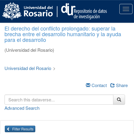
S
k
T
i
o
p
g
El derecho del conflicto prolongado: superar la
t
g
brecha entre el desarrollo humanitario y la ayuda
o
l
para el desarrollo
m
e
a
n
(Universidad del Rosario)
i
a
n
v
c
i
Universidad del Rosario
>
o
g
n
a
t
Contact
Share
t
e
i
n
o
t
n
Advanced Search
Filter Results