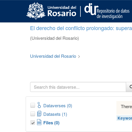
S
k
i
p
El derecho del conflicto prolongado: superar
t
o
(Universidad del Rosario)
m
a
i
Universidad del Rosario
>
n
c
o
n
t
e
n
t
Dataverses (0)
There
Datasets (1)
Keywor
Files (0)