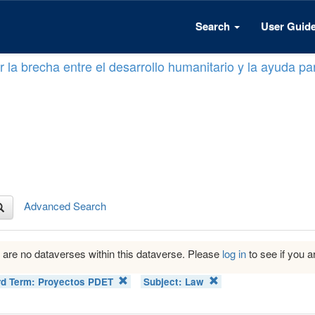
Search
User Guid
 la brecha entre el desarrollo humanitario y la ayuda par
Advanced Search
 are no dataverses within this dataverse. Please
log in
to see if you ar
d Term:
Proyectos PDET
Subject:
Law