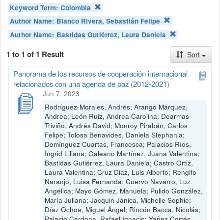
Keyword Term:
Colombia
Author Name:
Blanco Rivera, Sebastián Felipe
Author Name:
Bastidas Gutiérrez, Laura Daniela
1 to 1 of 1 Result
Sort
Panorama de los recursos de cooperación internacional
relacionados con una agenda de paz (2012-2021)
Jun 7, 2023
Rodríguez-Morales, Andrés; Arango Márquez,
Andrea; León Ruiz, Andrea Carolina; Dearmas
Triviño, Andrés David; Monroy Pirabán, Carlos
Felipe; Tolosa Benavides, Daniela Stephania;
Domínguez Cuartas, Francesca; Palacios Ríos,
Íngrid Liliana; Galeano Martínez, Juana Valentina;
Bastidas Gutiérrez, Laura Daniela; Castro Ortiz,
Laura Valentina; Cruz Diaz, Luis Alberto; Rengifo
Naranjo, Luisa Fernanda; Cuervo Navarro, Luz
Angélica; Mayo Gómez, Manuela; Pulido González,
María Juliana; Jacquin Jánica, Michelle Sophie;
Díaz Ochoa, Miguel Ángel; Rincón Bacca, Nicolás;
Palacio Cardona, Rafael Ignacio; Yañez Cortés,