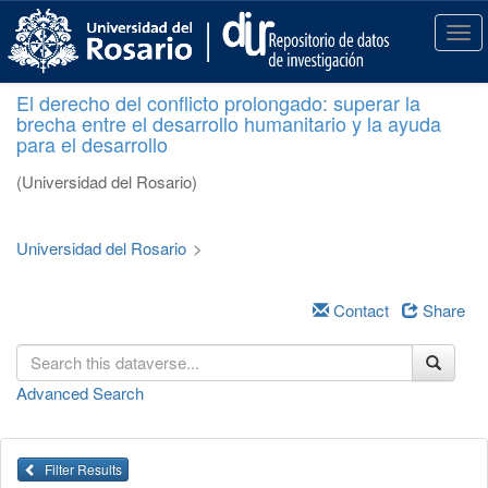
S
k
T
i
o
p
g
El derecho del conflicto prolongado: superar la
t
g
brecha entre el desarrollo humanitario y la ayuda
o
l
para el desarrollo
m
e
a
n
(Universidad del Rosario)
i
a
n
v
c
i
Universidad del Rosario
>
o
g
n
a
t
Contact
Share
t
e
i
n
o
t
n
Advanced Search
Filter Results