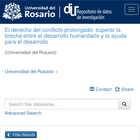
S
k
T
i
o
p
g
El derecho del conflicto prolongado: superar la
t
g
brecha entre el desarrollo humanitario y la ayuda
o
l
para el desarrollo
m
e
a
n
(Universidad del Rosario)
i
a
n
v
c
i
Universidad del Rosario
>
o
g
n
a
t
Contact
Share
t
e
i
n
o
t
n
Advanced Search
Filter Results