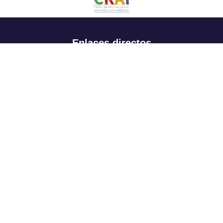
Enlaces directos
Aspirantes
Familia
Estudiantes
Profesores
Egresados
Portafolio de becas, descuentos y apoyo financiero
Casa UR
CRAI
Sedes
Revista Nova et Vetera
Directorio institucional
Manual de marca