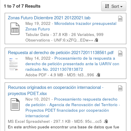
1 to 7 of 7 Results
Sort
Zonas Futuro Diciembre 2021 20122021.tab
May 19, 2022 -
Microdatos trazador presupuestal
Zonas Futuro
Tabular Data - 37.8 KB
- 26 Variables, 999
Observations -
UNF:6:xZFQ...EDw==
Respuesta al derecho de petición 202172011138561.pdf
May 14, 2022 -
Procesamiento de la respuesta a
derecho de petición presentado ante la UARIV con
radicado No. 20211307813872
Adobe PDF - 4.9 MB -
MD5: fd3...996
Recursos originados en cooperación internacional -
proyectos PDET.xlsx
Nov 10, 2021 -
Procesamiento respuesta derecho
de petición - Agencia de Renovación del Territorio -
Proyectos PDET financiados por cooperación
internacional
MS Excel Spreadsheet - 297.1 KB -
MD5: 95c...cc5
En este archivo puede encontrar una base de datos que fue