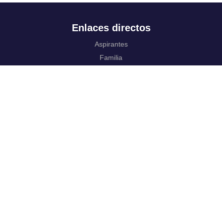
Enlaces directos
Aspirantes
Familia
Estudiantes
Profesores
Egresados
Portafolio de becas, descuentos y apoyo financiero
Casa UR
CRAI
Sedes
Revista Nova et Vetera
Directorio institucional
Manual de marca
Trabaja con
nosotros.