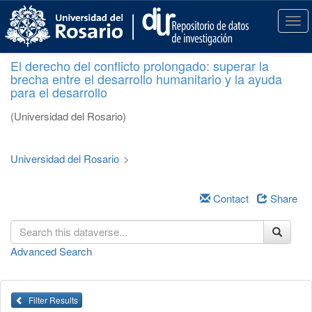
S
k
T
i
o
p
g
El derecho del conflicto prolongado: superar la
t
g
brecha entre el desarrollo humanitario y la ayuda
o
l
para el desarrollo
m
e
a
n
(Universidad del Rosario)
i
a
n
v
c
i
Universidad del Rosario
>
o
g
n
a
t
Contact
Share
t
e
i
n
o
t
n
Advanced Search
Filter Results