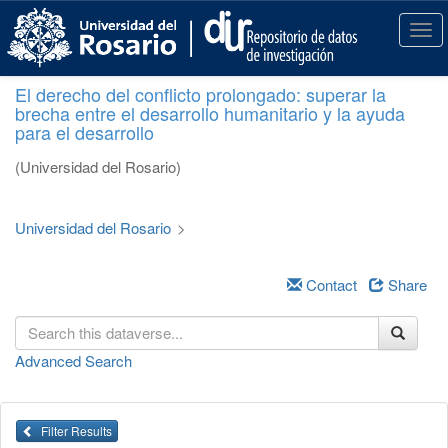
S
k
T
i
o
p
g
El derecho del conflicto prolongado: superar la
t
g
brecha entre el desarrollo humanitario y la ayuda
o
l
para el desarrollo
m
e
a
n
(Universidad del Rosario)
i
a
n
v
c
i
Universidad del Rosario
>
o
g
n
a
t
Contact
Share
t
e
i
n
o
t
n
Advanced Search
Filter Results