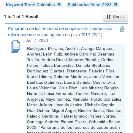
Keyword Term:
Colombia
Publication Year:
2023
1 to 1 of 1 Result
Sort
Panorama de los recursos de cooperación internacional
relacionados con una agenda de paz (2012-2021)
Jun 7, 2023
Rodríguez-Morales, Andrés; Arango Márquez,
Andrea; León Ruiz, Andrea Carolina; Dearmas
Triviño, Andrés David; Monroy Pirabán, Carlos
Felipe; Tolosa Benavides, Daniela Stephania;
Domínguez Cuartas, Francesca; Palacios Ríos,
Íngrid Liliana; Galeano Martínez, Juana Valentina;
Bastidas Gutiérrez, Laura Daniela; Castro Ortiz,
Laura Valentina; Cruz Diaz, Luis Alberto; Rengifo
Naranjo, Luisa Fernanda; Cuervo Navarro, Luz
Angélica; Mayo Gómez, Manuela; Pulido González,
María Juliana; Jacquin Jánica, Michelle Sophie;
Díaz Ochoa, Miguel Ángel; Rincón Bacca, Nicolás;
Palacio Cardona, Rafael Ignacio; Yañez Cortés,
Santiago Andrés; Blanco Rivera, Sebastián Felipe,
2023, "Panorama de los recursos de cooperación
internacional relacionados con una agenda de paz