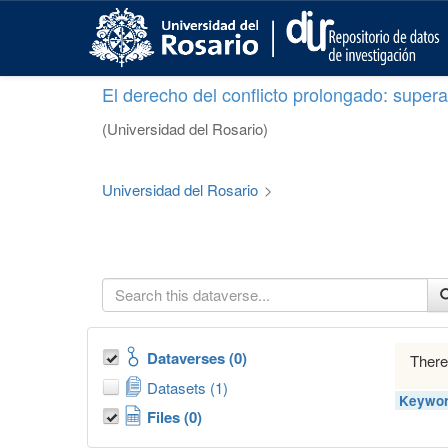
S
k
i
p
El derecho del conflicto prolongado: superar
t
o
(Universidad del Rosario)
m
a
i
Universidad del Rosario
>
n
c
o
n
t
e
n
t
Dataverses (0)
There
Datasets (1)
Keywor
Files (0)