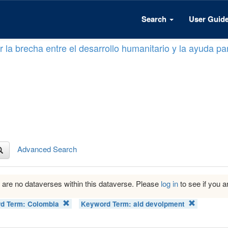
Search
User Guid
 la brecha entre el desarrollo humanitario y la ayuda par
Advanced Search
 are no dataverses within this dataverse. Please
log in
to see if you ar
d Term:
Colombia
Keyword Term:
aid devolpment