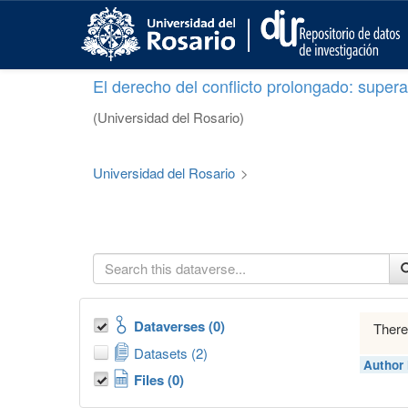
S
k
i
p
El derecho del conflicto prolongado: superar
t
o
(Universidad del Rosario)
m
a
i
Universidad del Rosario
>
n
c
o
n
t
e
n
t
Dataverses (0)
There
Datasets (2)
Author
Files (0)