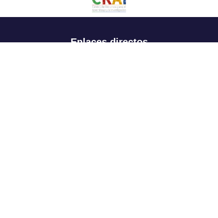
Enlaces directos
Aspirantes
Familia
Estudiantes
Profesores
Egresados
Portafolio de becas, descuentos y apoyo financiero
Casa UR
CRAI
Sedes
Revista Nova et Vetera
Directorio institucional
Manual de marca