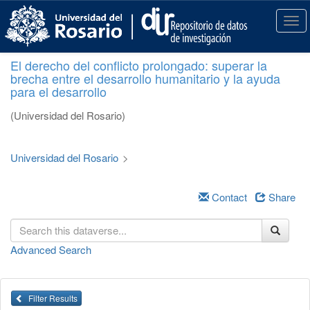
S
k
T
i
o
p
g
El derecho del conflicto prolongado: superar la
t
g
brecha entre el desarrollo humanitario y la ayuda
o
l
para el desarrollo
m
e
a
n
(Universidad del Rosario)
i
a
n
v
c
i
Universidad del Rosario
>
o
g
n
a
t
Contact
Share
t
e
i
n
o
t
n
Advanced Search
Filter Results