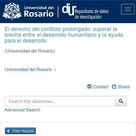
S
k
T
i
o
p
g
El derecho del conflicto prolongado: superar la
t
g
brecha entre el desarrollo humanitario y la ayuda
o
l
para el desarrollo
m
e
a
n
(Universidad del Rosario)
i
a
n
v
c
i
Universidad del Rosario
>
o
g
n
a
t
Contact
Share
t
e
i
n
o
t
n
Advanced Search
Filter Results