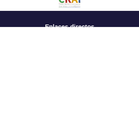
Enlaces directos
Aspirantes
Familia
Estudiantes
Profesores
Egresados
Portafolio de becas, descuentos y apoyo financiero
Casa UR
CRAI
Sedes
Revista Nova et Vetera
Directorio institucional
Manual de marca