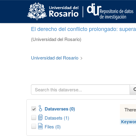
S
k
i
p
El derecho del conflicto prolongado: superar
t
o
(Universidad del Rosario)
m
a
i
Universidad del Rosario
>
n
c
o
n
t
e
n
t
Dataverses (0)
There
Datasets (1)
Keywor
Files (0)