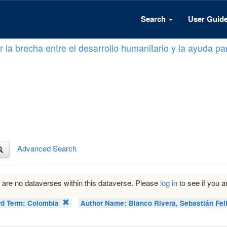
Search
User Guid
 la brecha entre el desarrollo humanitario y la ayuda par
Advanced Search
 are no dataverses within this dataverse. Please
log in
to see if you ar
d Term:
Colombia
Author Name:
Blanco Rivera, Sebastián Fel