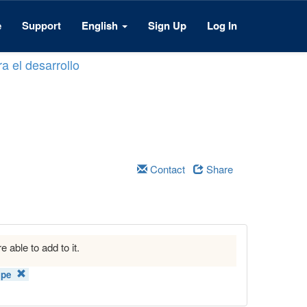
e
Support
English
Sign Up
Log In
a el desarrollo
Contact
Share
e able to add to it.
ipe