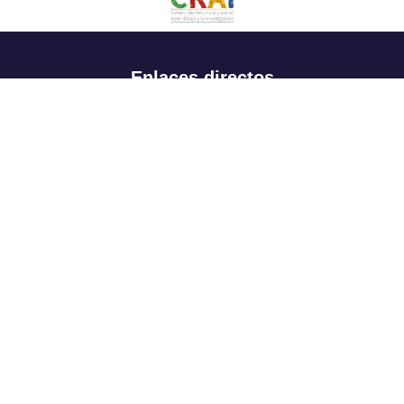
Enlaces directos
Aspirantes
Familia
Estudiantes
Profesores
Egresados
Portafolio de becas, descuentos y apoyo financiero
Casa UR
CRAI
Sedes
Revista Nova et Vetera
Directorio institucional
Manual de marca