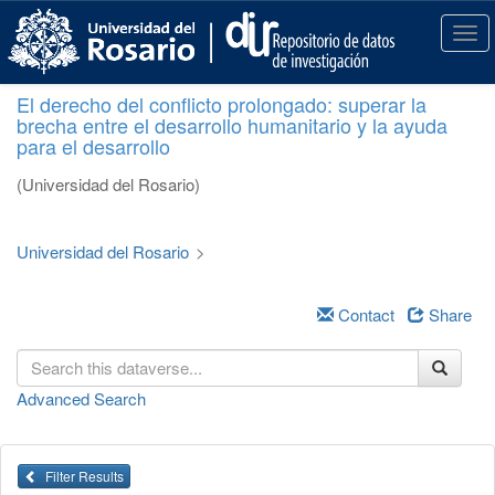
S
k
T
i
o
p
g
El derecho del conflicto prolongado: superar la
t
g
brecha entre el desarrollo humanitario y la ayuda
o
l
para el desarrollo
m
e
a
n
(Universidad del Rosario)
i
a
n
v
c
i
Universidad del Rosario
>
o
g
n
a
t
Contact
Share
t
e
i
n
o
t
n
Advanced Search
Filter Results