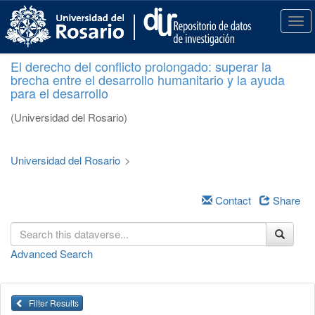
S
k
T
i
o
p
g
El derecho del conflicto prolongado: superar la
t
g
brecha entre el desarrollo humanitario y la ayuda
o
l
para el desarrollo
m
e
a
n
(Universidad del Rosario)
i
a
n
v
c
i
Universidad del Rosario
>
o
g
n
a
t
Contact
Share
t
e
i
n
o
t
n
Advanced Search
Filter Results