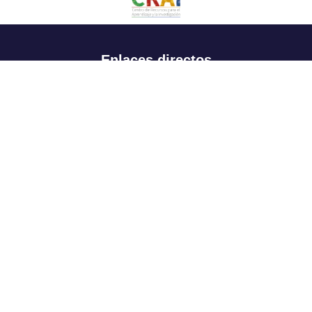
Enlaces directos
Aspirantes
Familia
Estudiantes
Profesores
Egresados
Portafolio de becas, descuentos y apoyo financiero
Casa UR
CRAI
Sedes
Revista Nova et Vetera
Directorio institucional
Manual de marca