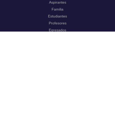
Aspirantes
Familia
Estudiantes
Profesores
Egresados
Portafolio de becas, descuentos y apoyo financiero
Casa UR
CRAI
Sedes
Revista Nova et Vetera
Directorio institucional
Manual de marca
Trabaja con
nosotros.