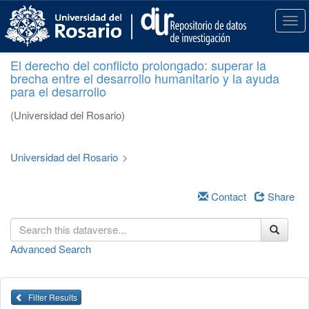
S
k
T
i
o
p
g
El derecho del conflicto prolongado: superar la
t
g
brecha entre el desarrollo humanitario y la ayuda
o
l
para el desarrollo
m
e
a
n
(Universidad del Rosario)
i
a
n
v
c
i
Universidad del Rosario
>
o
g
n
a
t
Contact
Share
t
e
i
n
o
t
n
Advanced Search
Filter Results