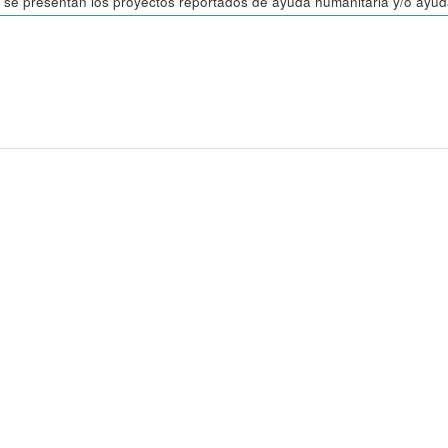
 se presentan los proyectos reportados de ayuda humanitaria y/o ayuda 