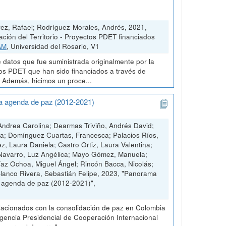
ez, Rafael; Rodríguez-Morales, Andrés, 2021,
ión del Territorio - Proyectos PDET financiados
AM
, Universidad del Rosario, V1
 datos que fue suministrada originalmente por la
tos PDET que han sido financiados a través de
. Además, hicimos un proce...
na agenda de paz (2012-2021)
ndrea Carolina; Dearmas Triviño, Andrés David;
ia; Domínguez Cuartas, Francesca; Palacios Ríos,
ez, Laura Daniela; Castro Ortiz, Laura Valentina;
 Navarro, Luz Angélica; Mayo Gómez, Manuela;
Díaz Ochoa, Miguel Ángel; Rincón Bacca, Nicolás;
Blanco Rivera, Sebastián Felipe, 2023, "Panorama
a agenda de paz (2012-2021)",
elacionados con la consolidación de paz en Colombia
 Agencia Presidencial de Cooperación Internacional