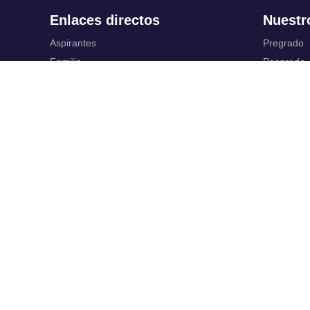
Enlaces directos
Nuestr
Aspirantes
Pregrado
Familia
Posgrado
Estudiantes
Educación
Profesores
Idiomas
Egresados
Summer S
Portafolio de becas, descuentos y apoyo
Servic
financiero
Casa UR
Gestión de
CRAI
Correo ele
Sedes
SIAR
Revista Nova et Vetera
Campus Vi
Directorio institucional
Registro y
Manual de marca
Servicios V
Trabaja con
Normati
nosotros.