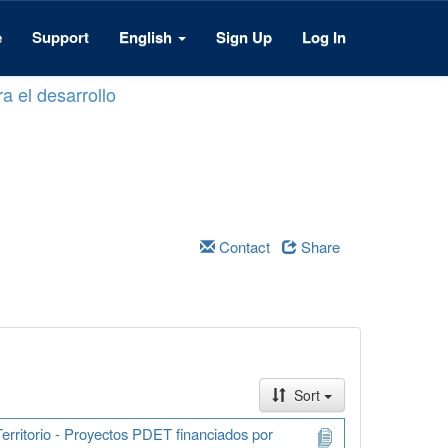
e
Support
English
Sign Up
Log In
a el desarrollo
Contact
Share
Sort
erritorio - Proyectos PDET financiados por