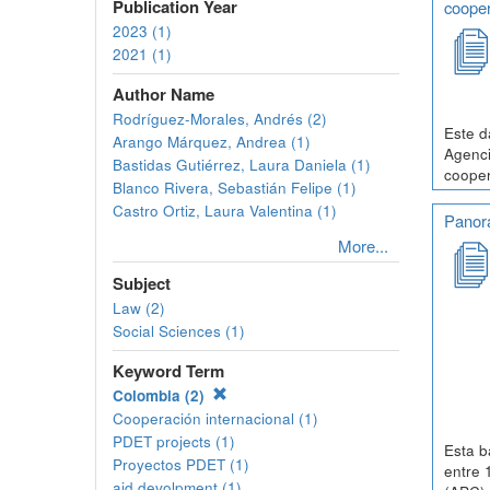
Publication Year
cooper
2023 (1)
2021 (1)
Author Name
Rodríguez-Morales, Andrés (2)
Este d
Arango Márquez, Andrea (1)
Agenci
Bastidas Gutiérrez, Laura Daniela (1)
cooper
Blanco Rivera, Sebastián Felipe (1)
Castro Ortiz, Laura Valentina (1)
Panora
More...
Subject
Law (2)
Social Sciences (1)
Keyword Term
Colombia (2)
Cooperación internacional (1)
PDET projects (1)
Esta b
Proyectos PDET (1)
entre 
aid devolpment (1)