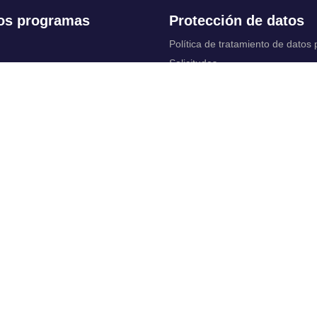
os programas
Protección de datos
Política de tratamiento de datos
Solicitudes
 Continua
Aviso de privacidad
Documentos instituci
chool
y legales
ios académicos
Bienestar Universitario: Política y
programas
 cuentas
Constituciones, reformas y estat
ctrónico
complementarios
Derechos pecuniarios
rtual
Otros reglamentos
 Control
Reglamento académico de Posg
irtuales
Reglamento académico de Preg
Reglamentos de Educación Cont
vas y políticas