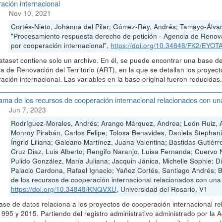
ación internacional
Nov 10, 2021
Cortés-Nieto, Johanna del Pilar; Gómez-Rey, Andrés; Tamayo-Álvar
"Procesamiento respuesta derecho de petición - Agencia de Renovac
por cooperación internacional",
https://doi.org/10.34848/FK2/EYOT
ataset contiene solo un archivo. En él, se puede encontrar una base de
a de Renovación del Territorio (ART), en la que se detallan los proyec
ación internacional. Las variables en la base original fueron reducidas
ma de los recursos de cooperación internacional relacionados con u
Jun 7, 2023
Rodríguez-Morales, Andrés; Arango Márquez, Andrea; León Ruiz, A
Monroy Pirabán, Carlos Felipe; Tolosa Benavides, Daniela Stephan
Íngrid Liliana; Galeano Martínez, Juana Valentina; Bastidas Gutiérr
Cruz Diaz, Luis Alberto; Rengifo Naranjo, Luisa Fernanda; Cuervo
Pulido González, María Juliana; Jacquin Jánica, Michelle Sophie; 
Palacio Cardona, Rafael Ignacio; Yañez Cortés, Santiago Andrés; 
de los recursos de cooperación internacional relacionados con un
https://doi.org/10.34848/KNQVXU
, Universidad del Rosario, V1
ase de datos relaciona a los proyectos de cooperación internacional r
1995 y 2015. Partiendo del registro administrativo administrado por la