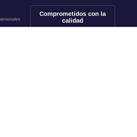
Comprometidos con la
 personales
calidad
onales
utos
Redes sociales
rado
f
X
in
tk
yt
li
rado
inuada