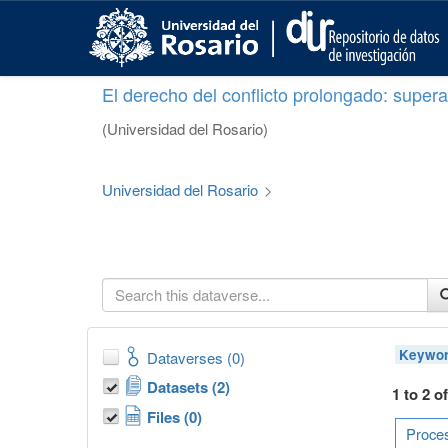
S
k
i
p
El derecho del conflicto prolongado: superar
t
o
(Universidad del Rosario)
m
a
i
Universidad del Rosario
>
n
c
o
n
t
e
n
t
Keywor
Dataverses (0)
Datasets (2)
1 to 2 o
Files (0)
Proces