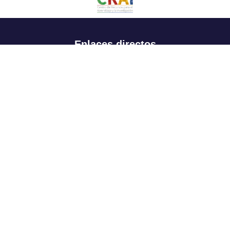
Enlaces directos
Aspirantes
Familia
Estudiantes
Profesores
Egresados
Portafolio de becas, descuentos y apoyo financiero
Casa UR
CRAI
Sedes
Revista Nova et Vetera
Directorio institucional
Manual de marca