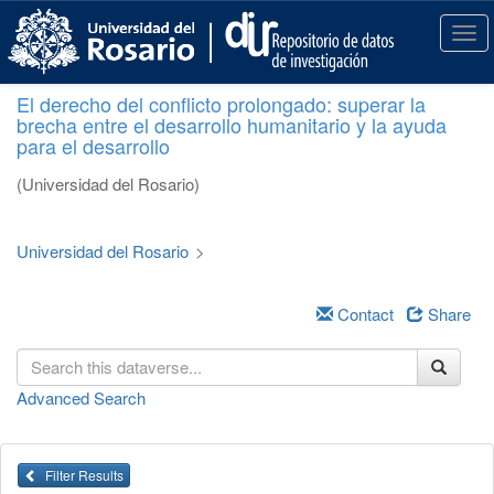
S
k
T
i
o
p
g
El derecho del conflicto prolongado: superar la
t
g
brecha entre el desarrollo humanitario y la ayuda
o
l
para el desarrollo
m
e
a
n
(Universidad del Rosario)
i
a
n
v
c
i
Universidad del Rosario
>
o
g
n
a
t
Contact
Share
t
e
i
n
o
t
n
Advanced Search
Filter Results