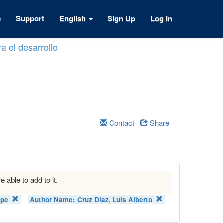
e
Support
English
Sign Up
Log In
a el desarrollo
Contact
Share
e able to add to it.
ipe
Author Name:
Cruz Diaz, Luis Alberto