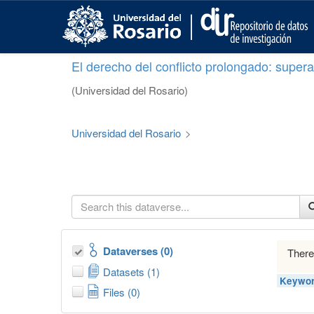
S
k
i
p
El derecho del conflicto prolongado: superar
t
o
(Universidad del Rosario)
m
a
i
Universidad del Rosario
>
n
c
o
n
t
e
n
t
Dataverses (0)
There
Datasets (1)
Keywor
Files (0)