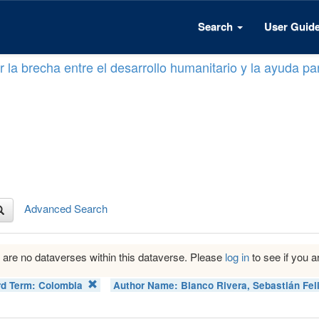
Search
User Guid
 la brecha entre el desarrollo humanitario y la ayuda par
Advanced Search
 are no dataverses within this dataverse. Please
log in
to see if you ar
d Term:
Colombia
Author Name:
Blanco Rivera, Sebastián Fel