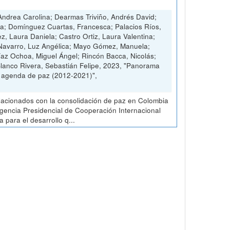
ndrea Carolina; Dearmas Triviño, Andrés David;
ia; Domínguez Cuartas, Francesca; Palacios Ríos,
ez, Laura Daniela; Castro Ortiz, Laura Valentina;
 Navarro, Luz Angélica; Mayo Gómez, Manuela;
Díaz Ochoa, Miguel Ángel; Rincón Bacca, Nicolás;
Blanco Rivera, Sebastián Felipe, 2023, "Panorama
a agenda de paz (2012-2021)",
elacionados con la consolidación de paz en Colombia
 Agencia Presidencial de Cooperación Internacional
para el desarrollo q...