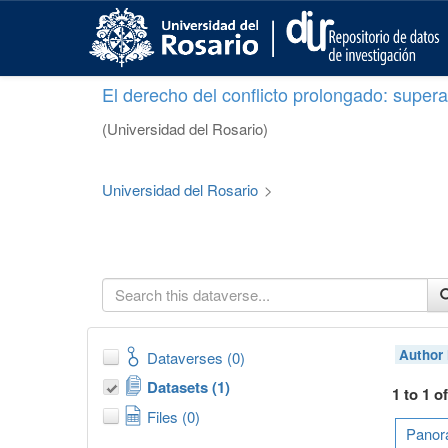
S
k
i
p
El derecho del conflicto prolongado: superar
t
o
(Universidad del Rosario)
m
a
i
Universidad del Rosario
>
n
c
o
n
t
e
n
t
Author
Dataverses (0)
Datasets (1)
1 to 1 o
Files (0)
Panora