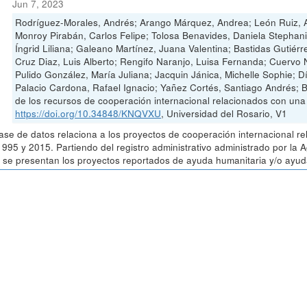
Jun 7, 2023
Rodríguez-Morales, Andrés; Arango Márquez, Andrea; León Ruiz, A
Monroy Pirabán, Carlos Felipe; Tolosa Benavides, Daniela Stephan
Íngrid Liliana; Galeano Martínez, Juana Valentina; Bastidas Gutiérr
Cruz Diaz, Luis Alberto; Rengifo Naranjo, Luisa Fernanda; Cuervo
Pulido González, María Juliana; Jacquin Jánica, Michelle Sophie; 
Palacio Cardona, Rafael Ignacio; Yañez Cortés, Santiago Andrés; 
de los recursos de cooperación internacional relacionados con un
https://doi.org/10.34848/KNQVXU
, Universidad del Rosario, V1
ase de datos relaciona a los proyectos de cooperación internacional r
1995 y 2015. Partiendo del registro administrativo administrado por la
 se presentan los proyectos reportados de ayuda humanitaria y/o ayuda 