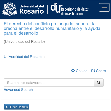
S
k
T
i
o
p
g
El derecho del conflicto prolongado: superar la
t
g
brecha entre el desarrollo humanitario y la ayuda
o
l
para el desarrollo
m
e
a
n
(Universidad del Rosario)
i
a
n
v
c
i
Universidad del Rosario
>
o
g
n
a
t
Contact
Share
t
e
i
n
o
t
n
Advanced Search
Filter Results