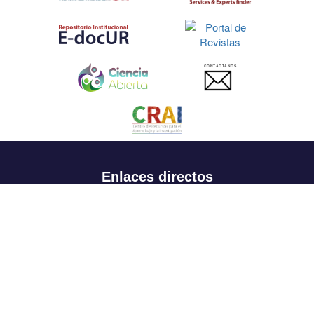
CONTACTANOS
Enlaces directos
Aspirantes
Familia
Estudiantes
Profesores
Egresados
Portafolio de becas, descuentos y apoyo financiero
Casa UR