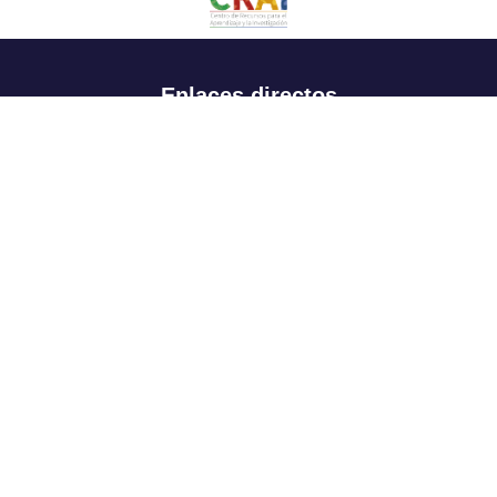
Enlaces directos
Aspirantes
Familia
Estudiantes
Profesores
Egresados
Portafolio de becas, descuentos y apoyo financiero
Casa UR
CRAI
Sedes
Revista Nova et Vetera
Directorio institucional
Manual de marca