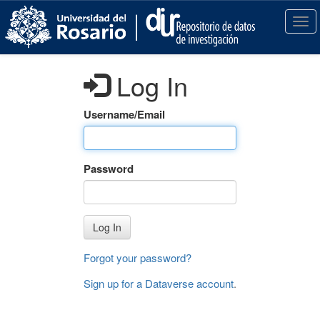
S
k
T
i
o
p
g
t
g
Log In
o
l
m
e
a
n
Username/Email
i
a
n
v
c
i
Password
o
g
n
a
t
t
e
i
Log In
n
o
t
n
Forgot your password?
Sign up for a Dataverse account
.