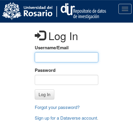
S
k
T
i
o
p
g
t
g
Log In
o
l
m
e
a
n
Username/Email
i
a
n
v
c
i
Password
o
g
n
a
t
t
e
i
Log In
n
o
t
n
Forgot your password?
Sign up for a Dataverse account
.