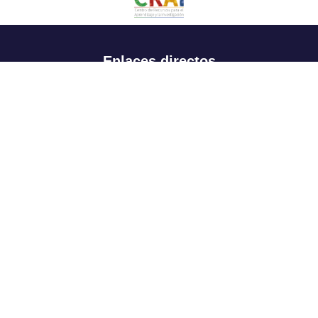
Enlaces directos
Aspirantes
Familia
Estudiantes
Profesores
Egresados
Portafolio de becas, descuentos y apoyo financiero
Casa UR
CRAI
Sedes
Revista Nova et Vetera
Directorio institucional
Manual de marca