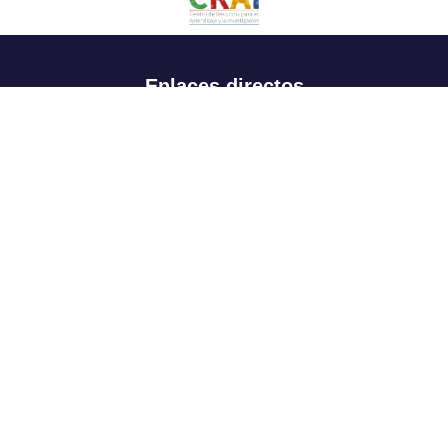
Enlaces directos
Aspirantes
Familia
Estudiantes
Profesores
Egresados
Portafolio de becas, descuentos y apoyo financiero
Casa UR
CRAI
Sedes
Revista Nova et Vetera
Directorio institucional
Manual de marca