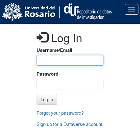
S
k
T
i
o
p
g
t
g
Log In
o
l
m
e
a
n
Username/Email
i
a
n
v
c
i
Password
o
g
n
a
t
t
e
i
Log In
n
o
t
n
Forgot your password?
Sign up for a Dataverse account
.