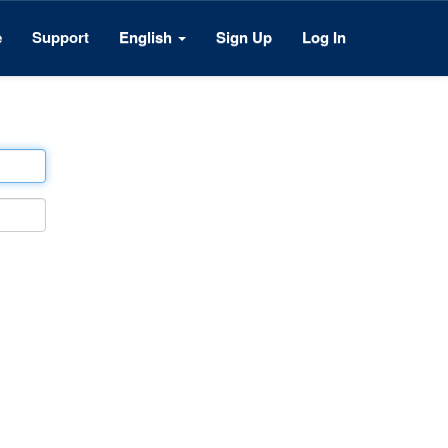
e
Support
English
Sign Up
Log In