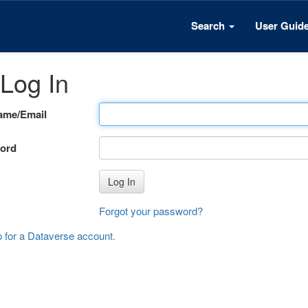
Search
User Guid
Log In
ame/Email
ord
Log In
Forgot your password?
p for a Dataverse account
.