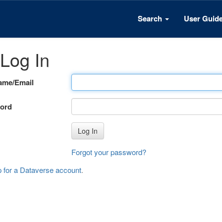
Search
User Guid
Log In
ame/Email
ord
Log In
Forgot your password?
p for a Dataverse account
.