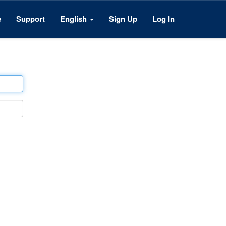
e
Support
English
Sign Up
Log In