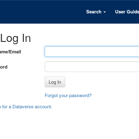
Search
User Guid
Log In
ame/Email
ord
Log In
Forgot your password?
p for a Dataverse account
.