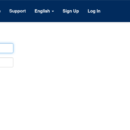
e
Support
English
Sign Up
Log In