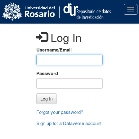
S
k
T
i
o
p
g
t
g
Log In
o
l
m
e
a
n
Username/Email
i
a
n
v
c
i
Password
o
g
n
a
t
t
e
i
Log In
n
o
t
n
Forgot your password?
Sign up for a Dataverse account
.