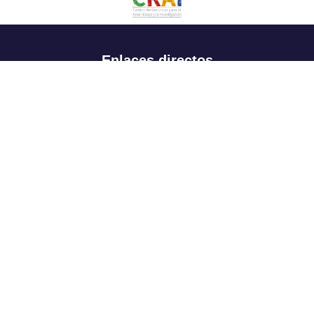
Enlaces directos
Aspirantes
Familia
Estudiantes
Profesores
Egresados
Portafolio de becas, descuentos y apoyo financiero
Casa UR
CRAI
Sedes
Revista Nova et Vetera
Directorio institucional
Manual de marca