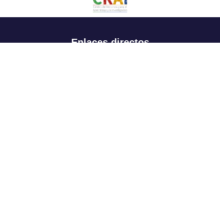
Enlaces directos
Aspirantes
Familia
Estudiantes
Profesores
Egresados
Portafolio de becas, descuentos y apoyo financiero
Casa UR
CRAI
Sedes
Revista Nova et Vetera
Directorio institucional
Manual de marca