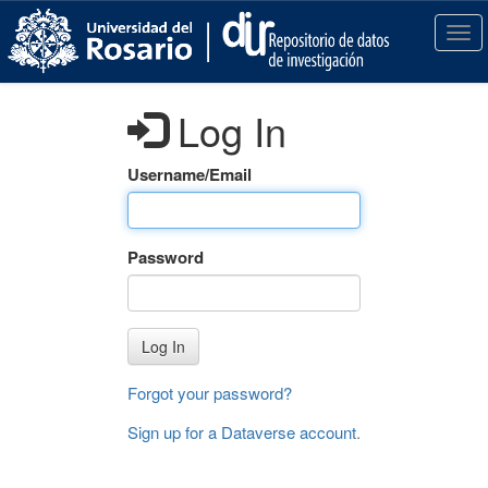
S
k
T
i
o
p
g
t
g
Log In
o
l
m
e
a
n
Username/Email
i
a
n
v
c
i
Password
o
g
n
a
t
t
e
i
Log In
n
o
t
n
Forgot your password?
Sign up for a Dataverse account
.