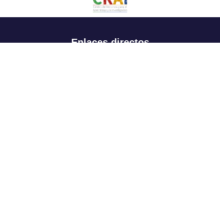
Enlaces directos
Aspirantes
Familia
Estudiantes
Profesores
Egresados
Portafolio de becas, descuentos y apoyo financiero
Casa UR
CRAI
Sedes
Revista Nova et Vetera
Directorio institucional
Manual de marca