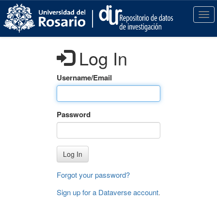
S
k
T
i
o
p
g
t
g
Log In
o
l
m
e
a
n
Username/Email
i
a
n
v
c
i
Password
o
g
n
a
t
t
e
i
Log In
n
o
t
n
Forgot your password?
Sign up for a Dataverse account
.