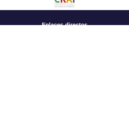
Enlaces directos
Aspirantes
Familia
Estudiantes
Profesores
Egresados
Portafolio de becas, descuentos y apoyo financiero
Casa UR
CRAI
Sedes
Revista Nova et Vetera
Directorio institucional
Manual de marca