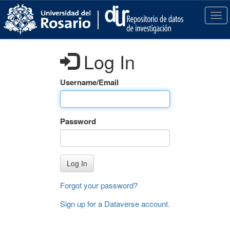
S
k
T
i
o
p
g
t
g
Log In
o
l
m
e
a
n
Username/Email
i
a
n
v
c
i
Password
o
g
n
a
t
t
e
i
Log In
n
o
t
n
Forgot your password?
Sign up for a Dataverse account
.