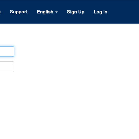
e
Support
English
Sign Up
Log In