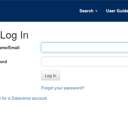
Search
User Guid
Log In
ame/Email
ord
Log In
Forgot your password?
p for a Dataverse account
.