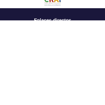
Enlaces directos
Aspirantes
Familia
Estudiantes
Profesores
Egresados
Portafolio de becas, descuentos y apoyo financiero
Casa UR
CRAI
Sedes
Revista Nova et Vetera
Directorio institucional
Manual de marca