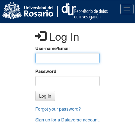
S
k
T
i
o
p
g
t
g
Log In
o
l
m
e
a
n
Username/Email
i
a
n
v
c
i
Password
o
g
n
a
t
t
e
i
Log In
n
o
t
n
Forgot your password?
Sign up for a Dataverse account
.