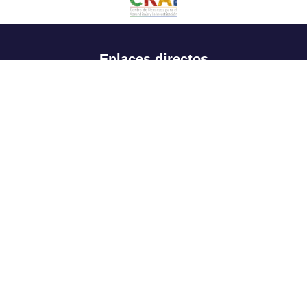
Enlaces directos
Aspirantes
Familia
Estudiantes
Profesores
Egresados
Portafolio de becas, descuentos y apoyo financiero
Casa UR
CRAI
Sedes
Revista Nova et Vetera
Directorio institucional
Manual de marca