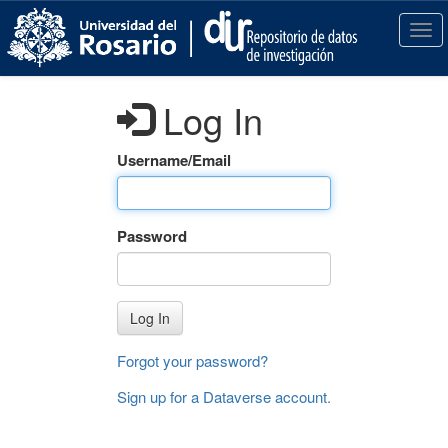
S
k
T
i
o
p
g
t
g
Log In
o
l
m
e
a
n
Username/Email
i
a
n
v
c
i
Password
o
g
n
a
t
t
e
i
Log In
n
o
t
n
Forgot your password?
Sign up for a Dataverse account
.