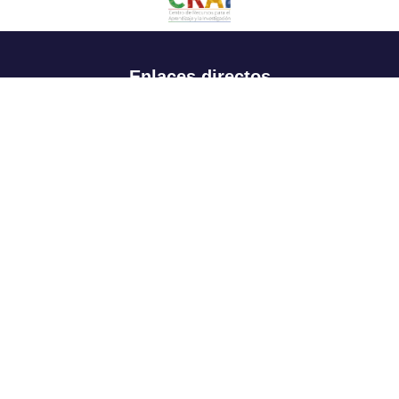
Enlaces directos
Aspirantes
Familia
Estudiantes
Profesores
Egresados
Portafolio de becas, descuentos y apoyo financiero
Casa UR
CRAI
Sedes
Revista Nova et Vetera
Directorio institucional
Manual de marca