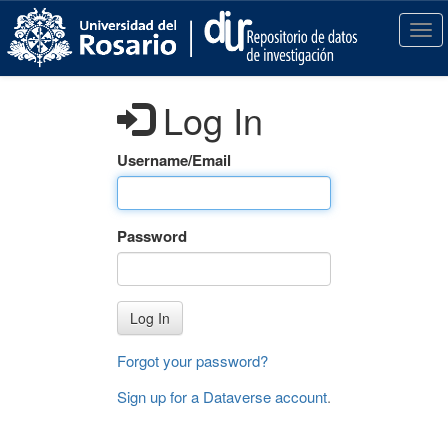
S
k
T
i
o
p
g
t
g
Log In
o
l
m
e
a
n
Username/Email
i
a
n
v
c
i
Password
o
g
n
a
t
t
e
i
Log In
n
o
t
n
Forgot your password?
Sign up for a Dataverse account
.