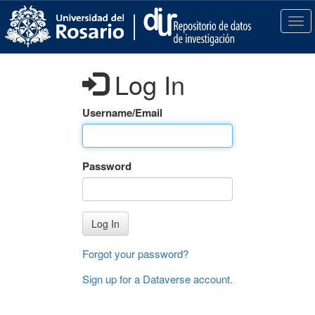
S
k
T
i
o
p
g
t
g
Log In
o
l
m
e
a
n
Username/Email
i
a
n
v
c
i
Password
o
g
n
a
t
t
e
i
Log In
n
o
t
n
Forgot your password?
Sign up for a Dataverse account
.