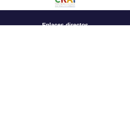
Enlaces directos
Aspirantes
Familia
Estudiantes
Profesores
Egresados
Portafolio de becas, descuentos y apoyo financiero
Casa UR
CRAI
Sedes
Revista Nova et Vetera
Directorio institucional
Manual de marca