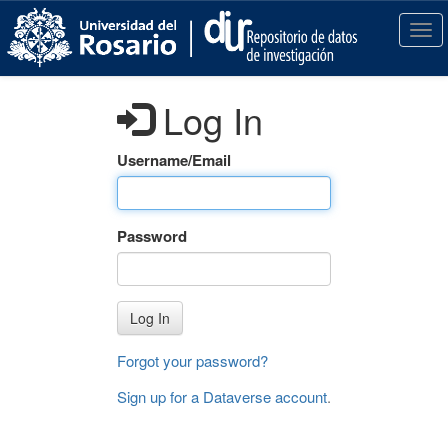
S
k
T
i
o
p
g
t
g
Log In
o
l
m
e
a
n
Username/Email
i
a
n
v
c
i
Password
o
g
n
a
t
t
e
i
Log In
n
o
t
n
Forgot your password?
Sign up for a Dataverse account
.