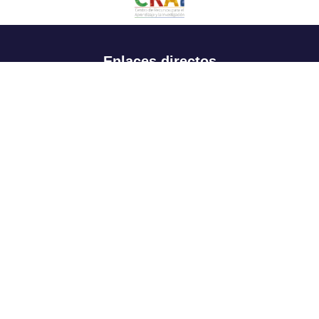
Enlaces directos
Aspirantes
Familia
Estudiantes
Profesores
Egresados
Portafolio de becas, descuentos y apoyo financiero
Casa UR
CRAI
Sedes
Revista Nova et Vetera
Directorio institucional
Manual de marca