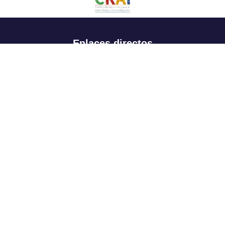
Enlaces directos
Aspirantes
Familia
Estudiantes
Profesores
Egresados
Portafolio de becas, descuentos y apoyo financiero
Casa UR
CRAI
Sedes
Revista Nova et Vetera
Directorio institucional
Manual de marca