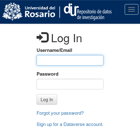
S
k
T
i
o
p
g
t
g
Log In
o
l
m
e
a
n
Username/Email
i
a
n
v
c
i
Password
o
g
n
a
t
t
e
i
Log In
n
o
t
n
Forgot your password?
Sign up for a Dataverse account
.