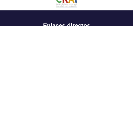
Enlaces directos
Aspirantes
Familia
Estudiantes
Profesores
Egresados
Portafolio de becas, descuentos y apoyo financiero
Casa UR
CRAI
Sedes
Revista Nova et Vetera
Directorio institucional
Manual de marca