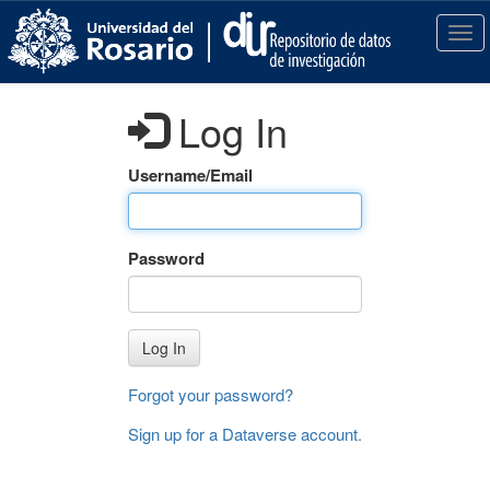
S
k
T
i
o
p
g
t
g
Log In
o
l
m
e
a
n
Username/Email
i
a
n
v
c
i
Password
o
g
n
a
t
t
e
i
Log In
n
o
t
n
Forgot your password?
Sign up for a Dataverse account
.