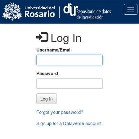
S
k
T
i
o
p
g
t
g
Log In
o
l
m
e
a
n
Username/Email
i
a
n
v
c
i
Password
o
g
n
a
t
t
e
i
Log In
n
o
t
n
Forgot your password?
Sign up for a Dataverse account
.