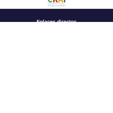
Enlaces directos
Aspirantes
Familia
Estudiantes
Profesores
Egresados
Portafolio de becas, descuentos y apoyo financiero
Casa UR
CRAI
Sedes
Revista Nova et Vetera
Directorio institucional
Manual de marca