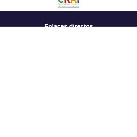
Enlaces directos
Aspirantes
Familia
Estudiantes
Profesores
Egresados
Portafolio de becas, descuentos y apoyo financiero
Casa UR
CRAI
Sedes
Revista Nova et Vetera
Directorio institucional
Manual de marca