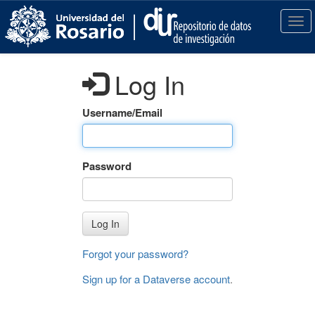
S
k
T
i
o
p
g
t
g
Log In
o
l
m
e
a
n
Username/Email
i
a
n
v
c
i
Password
o
g
n
a
t
t
e
i
Log In
n
o
t
n
Forgot your password?
Sign up for a Dataverse account
.