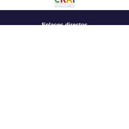
Enlaces directos
Aspirantes
Familia
Estudiantes
Profesores
Egresados
Portafolio de becas, descuentos y apoyo financiero
Casa UR
CRAI
Sedes
Revista Nova et Vetera
Directorio institucional
Manual de marca