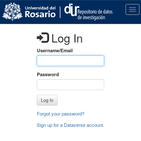
S
k
T
i
o
p
g
t
g
Log In
o
l
m
e
a
n
Username/Email
i
a
n
v
c
i
Password
o
g
n
a
t
t
e
i
Log In
n
o
t
n
Forgot your password?
Sign up for a Dataverse account
.